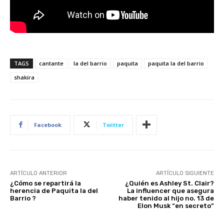
TAGS
cantante
la del barrio
paquita
paquita la del barrio
shakira
Facebook
Twitter
ARTÍCULO ANTERIOR
ARTÍCULO SIGUIENTE
¿Cómo se repartirá la
¿Quién es Ashley St. Clair?
herencia de Paquita la del
La influencer que asegura
Barrio ?
haber tenido al hijo no. 13 de
Elon Musk “en secreto”