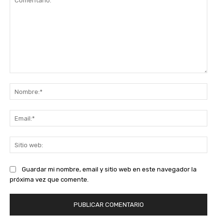
Comentario:
No
Ema
Sit
we
Guardar mi nombre, email y sitio web en este navegador la
próxima vez que comente.