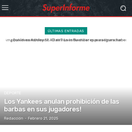
ÚLTIMAS ENTRADAS
¿Quién es Ashley St. Clair? La influencer que asegura haber
tenido al hijo no. 13 de Elon Musk “en secreto”
DEPORTE
Los Yankees anulan prohibición de las
barbas en sus jugadores!
Redacción
-
Febrero 21, 2025