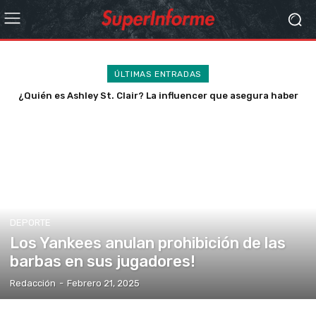
ÚLTIMAS ENTRADAS
¿Quién es Ashley St. Clair? La influencer que asegura haber
tenido al hijo no. 13 de Elon Musk “en secreto”
DEPORTE
Los Yankees anulan prohibición de las
barbas en sus jugadores!
Redacción
-
Febrero 21, 2025