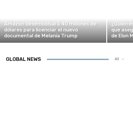
Amazon desembolsará 40 millones de
¿Quién es
dólares para licenciar el nuevo
que asegu
documental de Melania Trump
de Elon 
GLOBAL NEWS
All